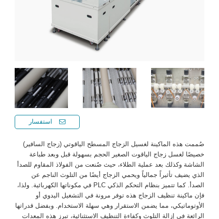
استفسار
صُممت هذه الماكينة لغسيل الزجاج المسطح الياقوتي (زجاج السافير)
خصيصًا لغسل زجاج الياقوت الصغير الحجم بسهولة قبل وبعد طباعة
الشاشة وكذلك بعد عملية الطلاء، حيث صُنعت من الفولاذ المقاوم للصدأ
الذي يضيف تأثيراً جمالياً ويحمي الزجاج أيضًا من التلوث الناجم عن
الصدأ. كما تتميز بنظام التحكم الذكي PLC في مكوناتها الكهربائية. ولذا،
فإن ماكينة تنظيف الزجاج هذه توفر مرونة في التشغيل اليدوي أو
الأوتوماتيكي، مما يضمن الاستقرار وهي سهلة الاستخدام. وبفضل قدراتها
الرائعة في إزالة التلوث وكفاءة التنظيف الاستثنائية، تبرز هذه المعدات