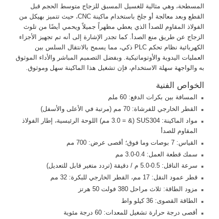
المسطحة، وهي مثالية للغسيل المسبق للزجاج متوسط الحجم قبل
القطع وبعد معالجة أو جلخ باستخدام ماكينة CNC، حيث تتميز بهيكل من
الفولاذ المقاوم للصدأ الذي يعطي مظهراً جميلاً ويحمي أيضًا من تلوث
الزجاج عن طريق منع الصدأ. كما تجدر الإشارة إلى أنه تم تجهيز الأجزاء
الكهربائية نظام تحكم PLC ذكي، مما يسمح بالانتقال السلس بين
العمليات اليدوية والأوتوماتيكية. وبفضل التصميم المباشر والأداء الموثوق
به والواجهة سهلة الاستخدام، فإن تشغيل هذا الماكينة سهل وموثوق.
الخواص الفنية
المسافة بين بكرات الدفع: 60 ملم
القطر الخارجي للفرشاة: 70 مم (مرتبة في الأعلى والأسفل)
مواد الماكينة: SUS304 (& = 3.0 مم) اللوحة الرئيسية، إطار الفولاذ
المقاوم للصدأ
القياس: 7 بوصات وما فوق؛ أقصى عرض: 700 مم
سمك قطعة العمل: 0.4-3.0 مم
سرعة الناقل: 0.5-5.0 م / دقيقة (تردد متغير قابل للتعديل)
قطر عمود النقل: 17 مم، القطر الخارجي للبكرة: 32 مم
مزود الطاقة: ثلاث مراحل 380 فولت 50 هرتز
الطاقة القصوى: 36 كيلو واط
أقصى درجة حرارة تشغيل للمعدات: 60 درجة مئوية