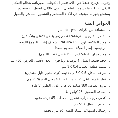
وتلوث الزجاج. فضلاً عن ذلك، تتميز المكونات الكهربائية بنظام التحكم
الذكي PLC، مما يسمح بالتشغيل اليدوي والآلي، لتجعل المستخدم
يستمتع بتجربة موثوقة في الأداء المستقر والتشغيل المباشر والسهل.
الخواص الفنية
المسافة بين بكرات الدفع: 35 ملم
القطر الخارجي للفرشاة: 41 مم (مرتبة في الأعلى والأسفل)
مواد الماكينة: لوح NANYA PVC الشفاف (& = 10 مم) اللوحة
الرئيسية، إطار الفولاذ المقاوم للصدأ
مواد خزان المياه: لوح PVC عاجي (& = 10 مم)
حجم قطعة العمل: 4 بوصات وما فوق، الحد الأقصى للعرض: 400 مم
سمك قطعة العمل: 0.4-3.0 مم
سرعة الناقل: 0.5-5.0 م / دقيقة (تردد متغير قابل للتعديل)
قطر عمود النقل: 12 مم، القطر الخارجي للبكرة: 25 مم
مزود الطاقة: 380 فولت 50 هرتز ثلاثي الطور (3 فاز)
الطاقة القصوى: 28 كيلو واط
أقصى درجة حرارة تشغيل للمعدات: 45 درجة مئوية
العرض الفعال: 540 مم
إجمالي استهلاك المياه النقية: 20 لتر / دقيقة