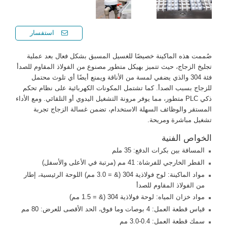
استفسار
صُممت هذه الماكينة خصيصًا للغسيل المسبق بشكل فعال بعد عملية
تجليخ الزجاج، حيث تتميز بهيكل متطور مصنوع من الفولاذ المقاوم للصدأ
فئة 304 والذي يضفي لمسة من الأناقة ويمنع أيضًا أي تلوث محتمل
للزجاج بسبب الصدأ. كما تشتمل المكونات الكهربائية على نظام تحكم
ذكي PLC متطور، مما يوفر مرونة التشغيل اليدوي أو التلقائي. ومع الأداء
المستقر والوظائف السهلة الاستخدام، تضمن غسالة الزجاج تجربة
تشغيل مباشرة ومريحة.
الخواص الفنية
المسافة بين بكرات الدفع: 35 ملم
القطر الخارجي للفرشاة: 41 مم (مرتبة في الأعلى والأسفل)
مواد الماكينة: لوح فولاذية 304 (& = 3.0 مم) اللوحة الرئيسية، إطار
من الفولاذ المقاوم للصدأ
مواد خزان المياه: لوحة فولاذية 304 (& = 1.5 مم)
قياس قطعة العمل: 4 بوصات وما فوق، الحد الأقصى للعرض: 80 مم
سمك قطعة العمل: 0.4-3.0 مم