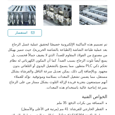
استفسار
تم تصميم هذه الماكينة الإلكترونية خصيصًا لتحقيق عملية غسل الزجاج
بعد عملية طباعة الشاشة (الطباعة بالشاشة الحريرية)، حيث تتميز بهيكل
من مصنوع من الفولاذ المقاوم للصدأ، الذي لا يضيف جمالاً فحسب، بل
يمنع أيضاً تلوث الزجاج بسبب الصدأ. كما أن المكون الكهربائي له نظام
تحكم ذكي PLC متطور، مما يسمح بالتشغيل اليدوي أو التلقائي بدون
مجهود. وبالإضافة إلى ذلك، يمكن تعديل سرعة الناقل والفرشاة بشكل
مستقل، مما يضمن تشغيل المعدات بسلاسة وموثوقية. نؤكد للعملاء
أنهم سيتمتعون بتجربة فريدة لإزالة التلوث بشكل ممتاز من على الزجاج
بسرعة إنتاجية عالية باستخدام هذه المعدات.
الخواص الفنية
المسافة بين بكرات الدفع: 35 ملم
القطر الخارجي للفرشاة: 41 مم (مرتبة في الأعلى والأسفل)