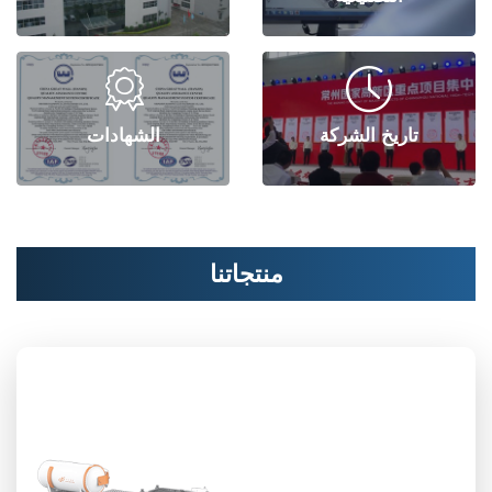


تاريخ الشركة
الشهادات
منتجاتنا