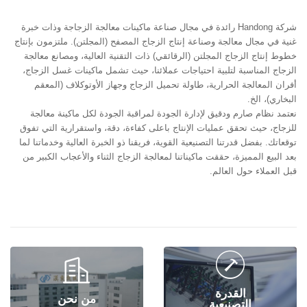
شركة Handong رائدة في مجال صناعة ماكينات معالجة الزجاجة وذات خبرة
غنية في مجال معالجة وصناعة إنتاج الزجاج المصفح (المجلتن). ملتزمون بإنتاج
خطوط إنتاج الزجاج المجلتن (الرقائقي) ذات التقنية العالية، ومصانع معالجة
الزجاج المناسبة لتلبية احتياجات عملائنا، حيث تشمل ماكينات غسل الزجاج،
أفران المعالجة الحرارية، طاولة تحميل الزجاج وجهاز الأوتوكلاف (المعقم
البخاري)، الخ.
نعتمد نظام صارم ودقيق لإدارة الجودة لمراقبة الجودة لكل ماكينة معالجة
للزجاج، حيث تحقق عمليات الإنتاج باعلى كفاءة، دقة، واستقرارية التي تفوق
توقعاتك. بفضل قدرتنا التصنيعية القوية، فريقنا ذو الخبرة العالية وخدماتنا لما
بعد البيع المميزة، حققت ماكيناتنا لمعالجة الزجاج الثناء والأعجاب الكبير من
قبل العملاء حول العالم.


القدرة
من نحن
التصنيعية